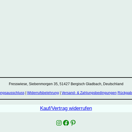
Fresswiese, Siebenmorgen 35, 51427 Bergisch Gladbach, Deutschland
ungsausschluss
|
Widerrufsbelehrung
|
Versand- & Zahlungsbedingungen
Rückgabe
Kauf/Vertrag widerrufen
Instagram
Facebook
Pinterest