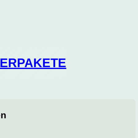
IERPAKETE
en