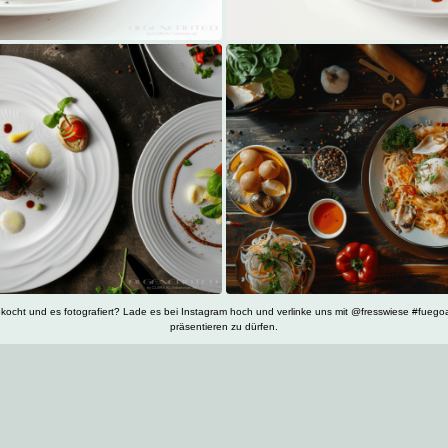
ocht und es fotografiert? Lade es bei Instagram hoch und verlinke uns mit @fresswiese #fuegoa
präsentieren zu dürfen.