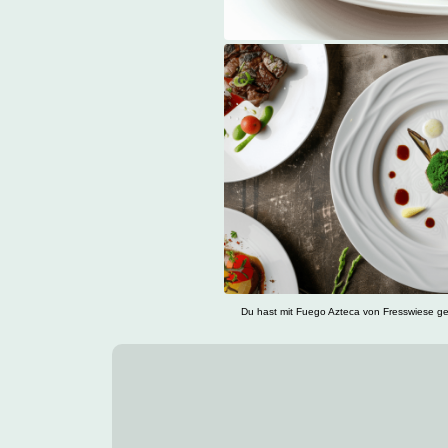
Du hast mit Fuego Azteca von Fresswiese gek