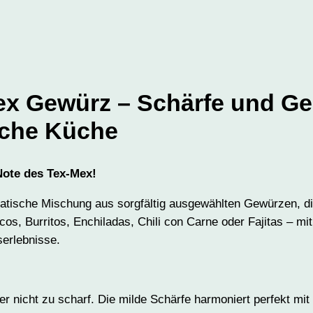
t
e
c
a
M
x Gewürz – Schärfe und Ge
e
n
sche Küche
g
e
 Note des Tex-Mex!
tische Mischung aus sorgfältig ausgewählten Gewürzen, die 
cos, Burritos, Enchiladas, Chili con Carne oder Fajitas – 
erlebnisse.
r nicht zu scharf. Die milde Schärfe harmoniert perfekt mi