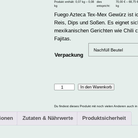
Produkt enthält: 0,07
kg
– 0,08
dies
70,00
€
–
68,75
kg
entspricht:
kg
Fuego Azteca Tex-Mex Gewürz ist i
Reis, Dips und Soßen. Es eignet sich
mexikanischen Gerichten wie Chili c
Fajitas.
Verpackung
F
In den Warenkorb
u
e
Du findest dieses Produkt mit noch vielen Anderen auch in
g
tionen
Zutaten & Nährwerte
Produktsicherheit
o
A
z