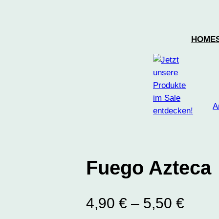
HOME
A
Fuego Azteca
4,90
€
–
5,50
€