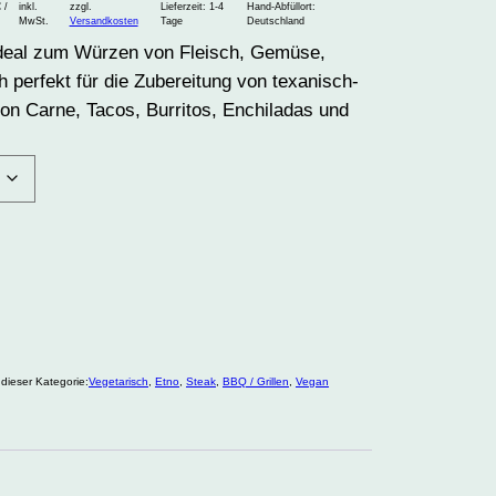
€
/
inkl.
zzgl.
Lieferzeit:
1-4
Hand-Abfüllort:
MwSt.
Versandkosten
Tage
Deutschland
deal zum Würzen von Fleisch, Gemüse,
 perfekt für die Zubereitung von texanisch-
on Carne, Tacos, Burritos, Enchiladas und
 dieser Kategorie:
Vegetarisch
, 
Etno
, 
Steak
, 
BBQ / Grillen
, 
Vegan