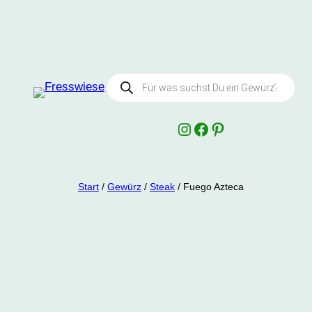
Products
search
Instagram
Facebook
Pinterest
Start
/
Gewürz
/
Steak
/ Fuego Azteca