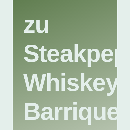
zu
Steakpep
Whiskey-
Barrique