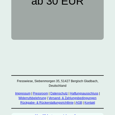
ab 30 EUR
Fresswiese, Siebenmorgen 35, 51427 Bergisch Gladbach,
Deutschland
Impressum
|
Pressroom
|
Datenschutz
|
Haftungsausschluss
|
Widerrufsbelehrung
|
Versand- & Zahlungsbedingungen
Rückgabe- & Rückerstattungsrichtlinie
|
AGB
|
Kontakt