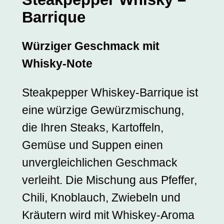
k
Barrique
y
–
Würziger Geschmack mit
B
Whisky-Note
a
r
r
Steakpepper Whiskey-Barrique ist
i
eine würzige Gewürzmischung,
q
die Ihren Steaks, Kartoffeln,
u
e
Gemüse und Suppen einen
M
unvergleichlichen Geschmack
e
verleiht. Die Mischung aus Pfeffer,
n
g
Chili, Knoblauch, Zwiebeln und
e
Kräutern wird mit Whiskey-Aroma