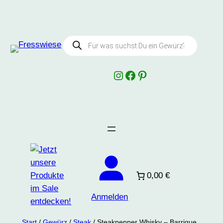
Products
search
Instagram
Facebook
Pinterest
0,00 €
Anmelden
Start
/
Gewürz
/
Steak
/ Steakpepper Whisky – Barrique