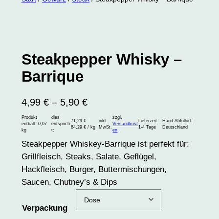
Steakpepper Whisky –
Barrique
4,99
€
–
5,90
€
Produkt
dies
zzgl.
71,29
€
–
inkl.
Lieferzeit:
Hand-Abfüllort:
enthält: 0,07
entsprich
Versandkost
84,29
€
/
kg
MwSt.
1-4 Tage
Deutschland
kg
t:
en
Steakpepper Whiskey-Barrique ist perfekt für:
Grillfleisch, Steaks, Salate, Geflügel,
Hackfleisch, Burger, Buttermischungen,
Saucen, Chutney’s & Dips
Verpackung