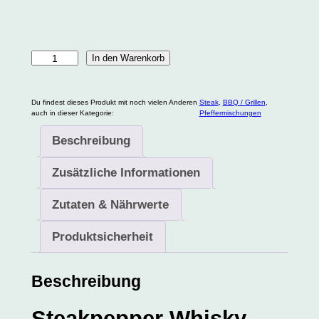
S
In den Warenkorb
t
e
Du findest dieses Produkt mit noch vielen Anderen
Steak
, 
BBQ / Grillen
, 
a
auch in dieser Kategorie:
Pfeffermischungen
k
Beschreibung
p
e
Zusätzliche Informationen
p
Zutaten & Nährwerte
p
e
Produktsicherheit
r
W
Beschreibung
h
i
Steakpepper Whisky –
s