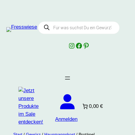
Products
search
Instagram
Facebook
Pinterest
0,00 €
Anmelden
Start
/
Gewürz
/
Hausmannskost
/ Brotäpel