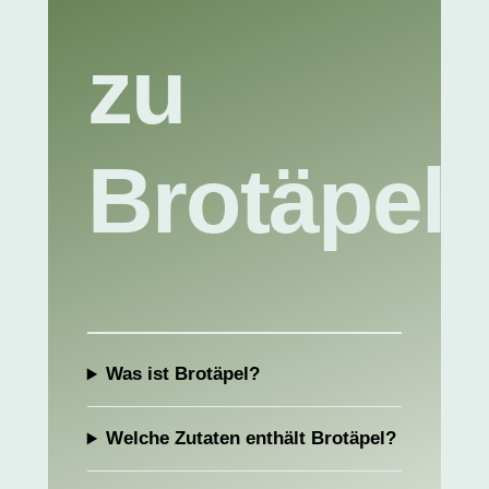
zu
Brotäpel
Was ist Brotäpel?
Welche Zutaten enthält Brotäpel?