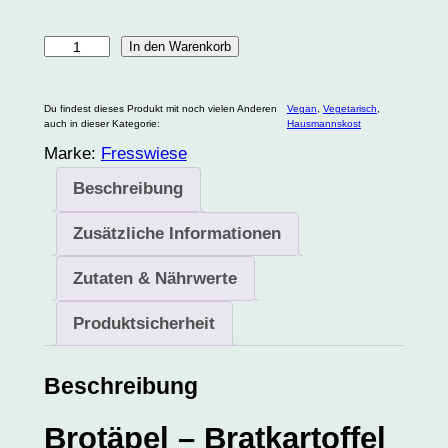
B
In den Warenkorb
r
o
Du findest dieses Produkt mit noch vielen Anderen
Vegan
, 
Vegetarisch
, 
t
auch in dieser Kategorie:
Hausmannskost
ä
Marke:
Fresswiese
p
Beschreibung
e
l
Zusätzliche Informationen
M
Zutaten & Nährwerte
e
n
Produktsicherheit
g
e
Beschreibung
Brotäpel – Bratkartoffel