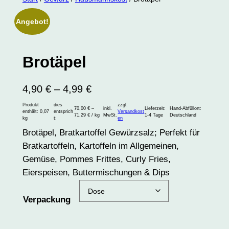
Angebot!
Brotäpel
4,90
€
–
4,99
€
Produkt
dies
zzgl.
70,00
€
–
inkl.
Lieferzeit:
Hand-Abfüllort:
enthält: 0,07
entsprich
Versandkost
71,29
€
/
kg
MwSt.
1-4 Tage
Deutschland
kg
t:
en
Brotäpel, Bratkartoffel Gewürzsalz; Perfekt für
Bratkartoffeln, Kartoffeln im Allgemeinen,
Gemüse, Pommes Frittes, Curly Fries,
Eierspeisen, Buttermischungen & Dips
Verpackung